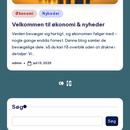
Posted
Økonomi
Nyheder
in
Velkommen til økonomi & nyheder
Verden bevæger sig hurtigt, og økonomien følger med –
nogle gange endda forrest. Denne blog samler de
bevægelige dele, så du kan få overblik uden at drukne i
detaljer. Vi…
admin
juli 13, 2025
Posted
by
Indlægsinddeling
1
2
PREVIOUS
PAGE
Søg
Søg